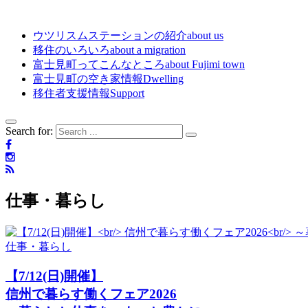
ウツリスムステーションの紹介
about us
移住のいろいろ
about a migration
富士見町ってこんなところ
about Fujimi town
富士見町の空き家情報
Dwelling
移住者支援情報
Support
Search for:
仕事・暮らし
仕事・暮らし
【7/12(日)開催】
信州で暮らす働くフェア2026