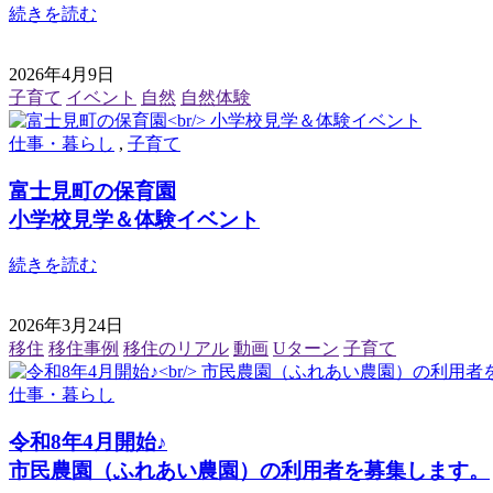
続きを読む
2026年4月9日
子育て
イベント
自然
自然体験
仕事・暮らし
,
子育て
富士見町の保育園
小学校見学＆体験イベント
続きを読む
2026年3月24日
移住
移住事例
移住のリアル
動画
Uターン
子育て
仕事・暮らし
令和8年4月開始♪
市民農園（ふれあい農園）の利用者を募集します。