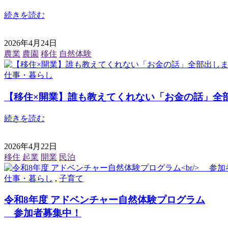
続きを読む
2026年4月24日
農業
農園
移住
自然体験
仕事・暮らし
【移住×開業】誰も教えてくれない「お金の話」全
続きを読む
2026年4月22日
移住
起業
開業
民泊
仕事・暮らし
,
子育て
令和8年度 アドベンチャー自然体験プログラム
参加者募集中！