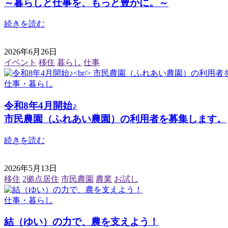
～暮らしと仕事を、もっと豊かに。～
続きを読む
2026年6月26日
イベント
移住
暮らし
仕事
仕事・暮らし
令和8年4月開始♪
市民農園（ふれあい農園）の利用者を募集します。
続きを読む
2026年5月13日
移住
2拠点居住
市民農園
農業
お試し
仕事・暮らし
結（ゆい）の力で、農を支えよう！