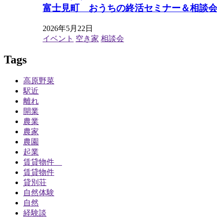
富士見町 おうちの終活セミナー＆相談
2026年5月22日
イベント
空き家
相談会
Tags
高原野菜
駅近
離れ
開業
農業
農家
農園
起業
賃貸物件
賃貸物件
貸別荘
自然体験
自然
経験談