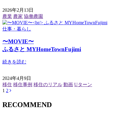
2026年2月13日
農業
農家
協働農園
仕事・暮らし
〜MOVIE〜
ふるさと MYHomeTownFujimi
続きを読む
2024年4月9日
移住
移住事例
移住のリアル
動画
Uターン
1
2
RECOMMEND